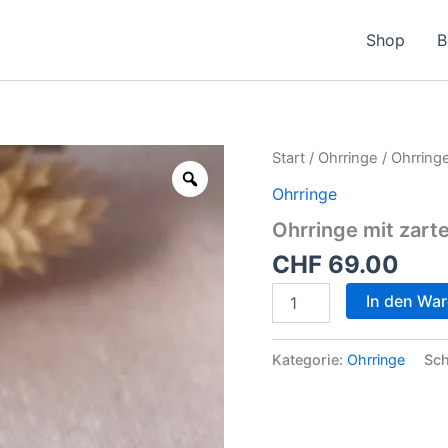
Shop
B
Ohrringe
Start
/
Ohrringe
/ Ohrringe
mit
Ohrringe
zarter
Blüte
Ohrringe mit zarte
einfarbig
Menge
CHF
69.00
In den Wa
Kategorie:
Ohrringe
Sch