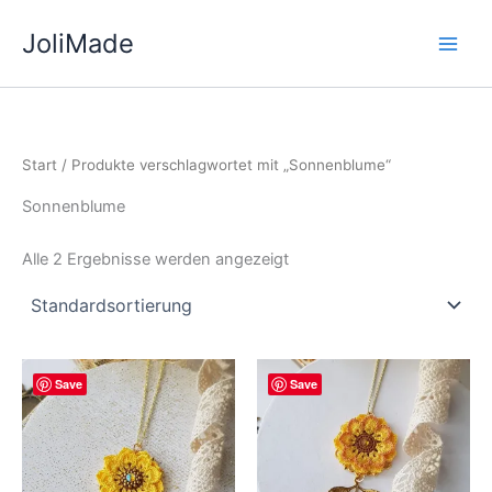
Zum
JoliMade
Inhalt
springen
Start
/ Produkte verschlagwortet mit „Sonnenblume“
Sonnenblume
Alle 2 Ergebnisse werden angezeigt
Save
Save